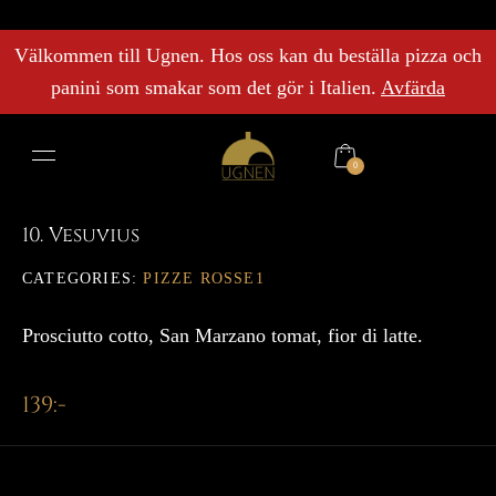
Välkommen till Ugnen. Hos oss kan du beställa pizza och
panini som smakar som det gör i Italien.
Avfärda
0
10. Vesuvius
CATEGORIES:
PIZZE ROSSE1
Prosciutto cotto, San Marzano tomat, fior di latte.
139
:-