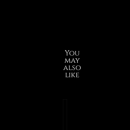
You
may
also
like
11.
Capricciosa
Prosciutto cotto,