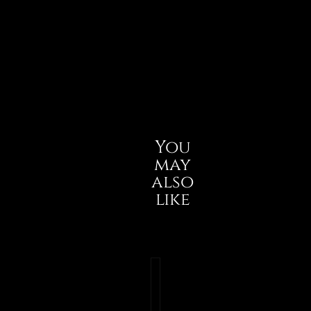
You
may
also
like
2.
Marinara